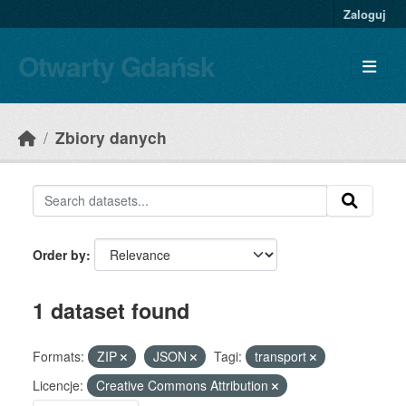
Skip to main content
Zaloguj
Otwarty Gdańsk
Zbiory danych
Order by
1 dataset found
Formats:
ZIP
JSON
Tagi:
transport
Licencje:
Creative Commons Attribution