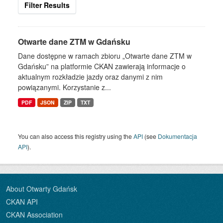
Filter Results
Otwarte dane ZTM w Gdańsku
Dane dostępne w ramach zbioru „Otwarte dane ZTM w
Gdańsku” na platformie CKAN zawierają informacje o
aktualnym rozkładzie jazdy oraz danymi z nim
powiązanymi. Korzystanie z...
PDF
JSON
ZIP
TXT
You can also access this registry using the
API
(see
Dokumentacja
API
).
About Otwarty Gdańsk
CKAN API
CKAN Association