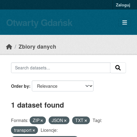
Skip to main content
Zaloguj
Otwarty Gdańsk
Zbiory danych
Order by
1 dataset found
Formats:
ZIP
JSON
TXT
Tagi:
transport
Licencje: