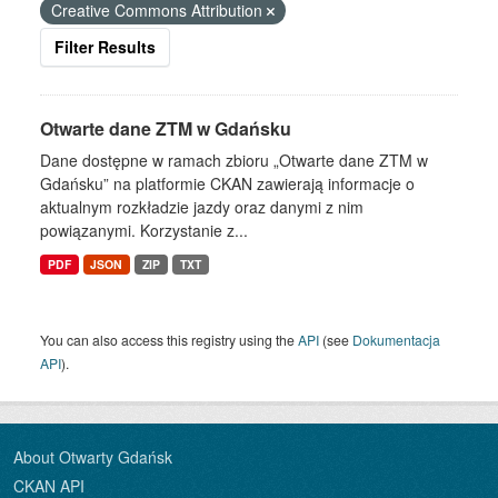
Creative Commons Attribution
Filter Results
Otwarte dane ZTM w Gdańsku
Dane dostępne w ramach zbioru „Otwarte dane ZTM w
Gdańsku” na platformie CKAN zawierają informacje o
aktualnym rozkładzie jazdy oraz danymi z nim
powiązanymi. Korzystanie z...
PDF
JSON
ZIP
TXT
You can also access this registry using the
API
(see
Dokumentacja
API
).
About Otwarty Gdańsk
CKAN API