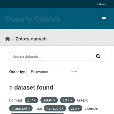
Skip to main content
Zaloguj
Otwarty Gdańsk
Zbiory danych
Order by
1 dataset found
Formats:
ZIP
JSON
TXT
Grupy:
Transport
Tagi:
transport
ztm
Licencje: