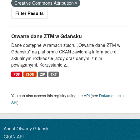
Creative Commons Attribution
Filter Results
Otwarte dane ZTM w Gdańsku
Dane dostępne w ramach zbioru „Otwarte dane ZTM w
Gdańsku” na platformie CKAN zawierają informacje o
aktualnym rozkładzie jazdy oraz danymi z nim
powiązanymi. Korzystanie z...
PDF
JSON
ZIP
TXT
You can also access this registry using the
API
(see
Dokumentacja
API
).
About Otwarty Gdańsk
CKAN API