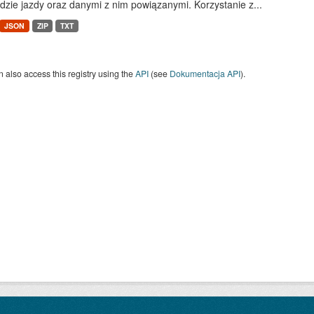
dzie jazdy oraz danymi z nim powiązanymi. Korzystanie z...
JSON
ZIP
TXT
 also access this registry using the
API
(see
Dokumentacja API
).