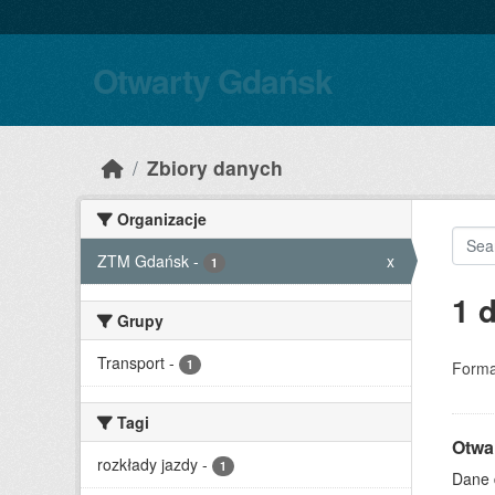
Skip to main content
Otwarty Gdańsk
Zbiory danych
Organizacje
ZTM Gdańsk
-
x
1
1 
Grupy
Transport
-
1
Forma
Tagi
Otwa
rozkłady jazdy
-
1
Dane 