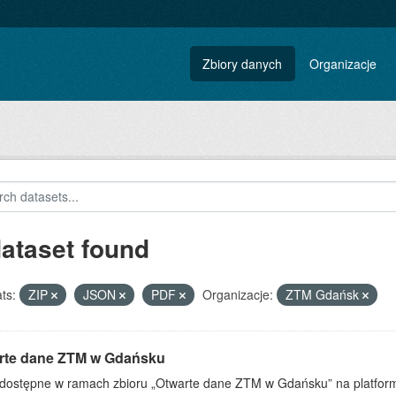
Zbiory danych
Organizacje
dataset found
ts:
ZIP
JSON
PDF
Organizacje:
ZTM Gdańsk
rte dane ZTM w Gdańsku
dostępne w ramach zbioru „Otwarte dane ZTM w Gdańsku” na platform