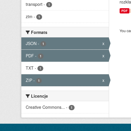
rozkła
transport
-
1
PDF
ztm
-
1
You can
Formats
JSON
-
x
1
PDF
-
x
1
TXT
-
1
ZIP
-
x
1
Licencje
Creative Commons...
-
1