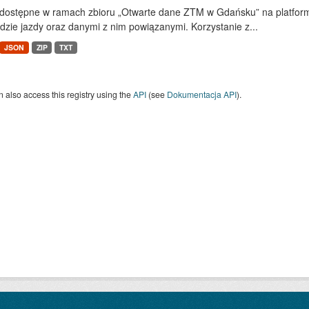
dostępne w ramach zbioru „Otwarte dane ZTM w Gdańsku” na platform
dzie jazdy oraz danymi z nim powiązanymi. Korzystanie z...
JSON
ZIP
TXT
 also access this registry using the
API
(see
Dokumentacja API
).