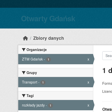
Skip to main content
Otwarty Gdańsk
Zbiory danych
Organizacje
ZTM Gdańsk
-
x
1
1 
Grupy
Transport
-
x
1
Forma
Licenc
Tagi
rozkłady jazdy
-
x
1
Otwa