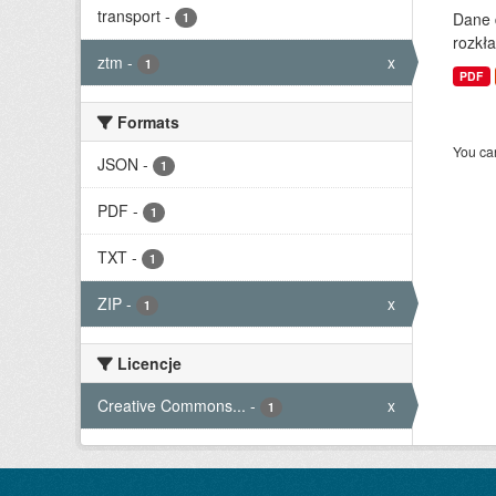
transport
-
Dane 
1
rozkła
ztm
-
x
1
PDF
Formats
You can
JSON
-
1
PDF
-
1
TXT
-
1
ZIP
-
x
1
Licencje
Creative Commons...
-
x
1