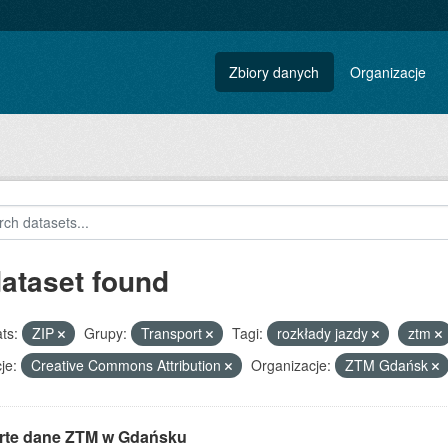
Zbiory danych
Organizacje
dataset found
ts:
ZIP
Grupy:
Transport
Tagi:
rozkłady jazdy
ztm
je:
Creative Commons Attribution
Organizacje:
ZTM Gdańsk
rte dane ZTM w Gdańsku