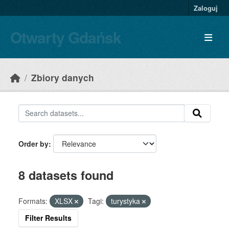
Skip to main content
Zaloguj
Otwarty Gdańsk
Zbiory danych
Order by
8 datasets found
Formats:
XLSX
Tagi:
turystyka
Filter Results