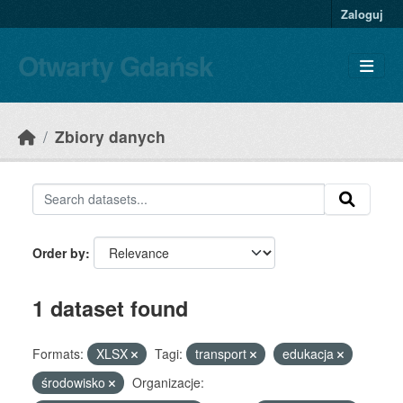
Skip to main content
Zaloguj
Otwarty Gdańsk
Zbiory danych
Order by
1 dataset found
Formats:
XLSX
Tagi:
transport
edukacja
środowisko
Organizacje: