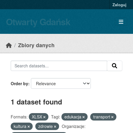
Skip to main content
Zaloguj
Otwarty Gdańsk
Zbiory danych
Order by
1 dataset found
Formats:
XLSX
Tagi:
edukacja
transport
kultura
zdrowie
Organizacje: