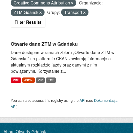
Creative Commons Attribution
Organizacje:
ZTM Gdańsk
Grupy:
Transport
Filter Results
Otwarte dane ZTM w Gdańsku
Dane dostępne w ramach zbioru „Otwarte dane ZTM w
Gdańsku” na platformie CKAN zawierają informacje o
aktualnym rozkładzie jazdy oraz danymi z nim
powiązanymi. Korzystanie z...
PDF
JSON
ZIP
TXT
You can also access this registry using the
API
(see
Dokumentacja
API
).
About Otwarty Gdańsk