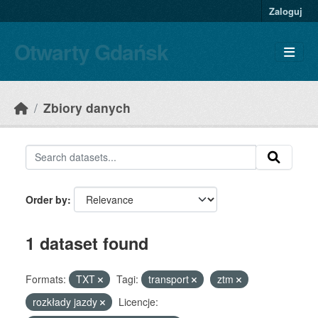
Skip to main content
Zaloguj
Otwarty Gdańsk
Zbiory danych
Order by
1 dataset found
Formats:
TXT
Tagi:
transport
ztm
rozkłady jazdy
Licencje: