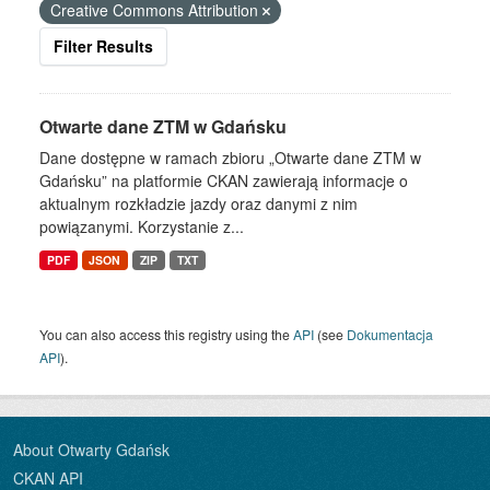
Creative Commons Attribution
Filter Results
Otwarte dane ZTM w Gdańsku
Dane dostępne w ramach zbioru „Otwarte dane ZTM w
Gdańsku” na platformie CKAN zawierają informacje o
aktualnym rozkładzie jazdy oraz danymi z nim
powiązanymi. Korzystanie z...
PDF
JSON
ZIP
TXT
You can also access this registry using the
API
(see
Dokumentacja
API
).
About Otwarty Gdańsk
CKAN API