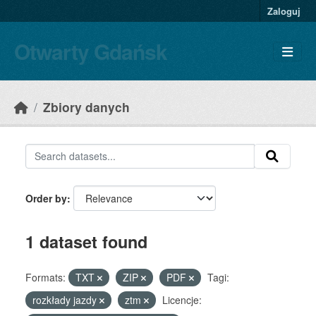
Skip to main content
Zaloguj
Otwarty Gdańsk
Zbiory danych
Order by
1 dataset found
Formats:
TXT
ZIP
PDF
Tagi:
rozkłady jazdy
ztm
Licencje: