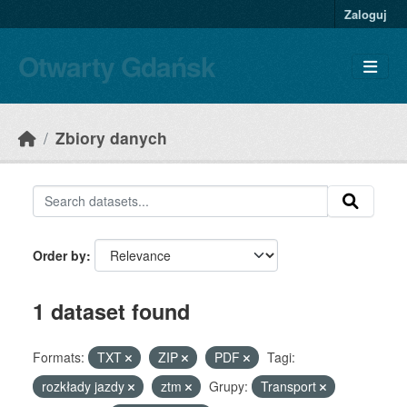
Skip to main content
Zaloguj
Otwarty Gdańsk
Zbiory danych
Order by
1 dataset found
Formats:
TXT
ZIP
PDF
Tagi:
rozkłady jazdy
ztm
Grupy:
Transport