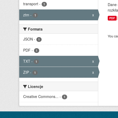
transport
-
Dane 
1
rozkła
ztm
-
x
1
PDF
Formats
You can
JSON
-
1
PDF
-
1
TXT
-
x
1
ZIP
-
x
1
Licencje
Creative Commons...
-
1