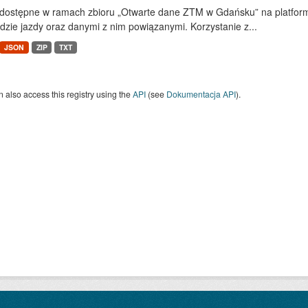
dostępne w ramach zbioru „Otwarte dane ZTM w Gdańsku” na platform
dzie jazdy oraz danymi z nim powiązanymi. Korzystanie z...
JSON
ZIP
TXT
 also access this registry using the
API
(see
Dokumentacja API
).