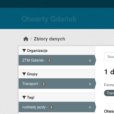
Skip to main content
Otwarty Gdańsk
Zbiory danych
Organizacje
ZTM Gdańsk
-
x
1
1 
Grupy
Transport
-
x
1
Forma
Tran
Tagi
rozkłady jazdy
-
x
1
Otwa