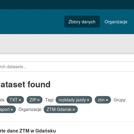
Zbiory danych
Organizacje
dataset found
ts:
TXT
ZIP
Tagi:
rozkłady jazdy
ztm
Grupy:
sport
Organizacje:
ZTM Gdańsk
rte dane ZTM w Gdańsku