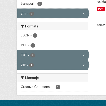
rozkła
transport
-
1
PDF
ztm
-
x
1
You can
Formats
JSON
-
1
PDF
-
1
TXT
-
x
1
ZIP
-
x
1
Licencje
Creative Commons...
-
1