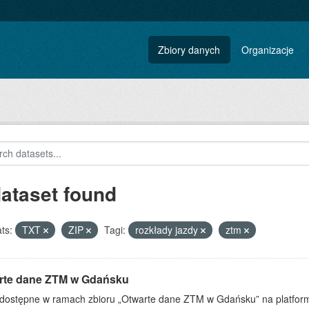
Zbiory danych
Organizacje
dataset found
ts:
TXT
ZIP
Tagi:
rozkłady jazdy
ztm
rte dane ZTM w Gdańsku
dostępne w ramach zbioru „Otwarte dane ZTM w Gdańsku” na platform