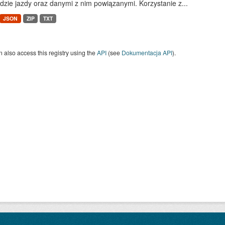
dzie jazdy oraz danymi z nim powiązanymi. Korzystanie z...
JSON
ZIP
TXT
 also access this registry using the
API
(see
Dokumentacja API
).