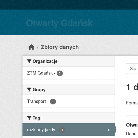
Skip to main content
Otwarty Gdańsk
Zbiory danych
Organizacje
ZTM Gdańsk
-
1
1 
Grupy
Transport
-
1
Forma
Tagi
Otwa
rozkłady jazdy
-
x
1
Dane 