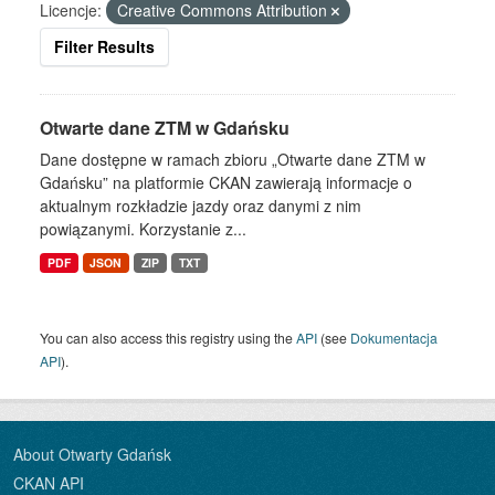
Licencje:
Creative Commons Attribution
Filter Results
Otwarte dane ZTM w Gdańsku
Dane dostępne w ramach zbioru „Otwarte dane ZTM w
Gdańsku” na platformie CKAN zawierają informacje o
aktualnym rozkładzie jazdy oraz danymi z nim
powiązanymi. Korzystanie z...
PDF
JSON
ZIP
TXT
You can also access this registry using the
API
(see
Dokumentacja
API
).
About Otwarty Gdańsk
CKAN API