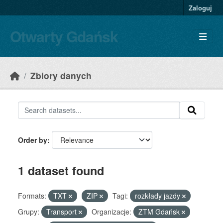
Skip to main content
Zaloguj
Otwarty Gdańsk
Zbiory danych
Order by
1 dataset found
Formats:
TXT
ZIP
Tagi:
rozkłady jazdy
Grupy:
Transport
Organizacje:
ZTM Gdańsk