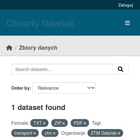
Skip to main content
Zaloguj
Otwarty Gdańsk
Zbiory danych
Order by
1 dataset found
Formats:
TXT
ZIP
PDF
Tagi:
transport
ztm
Organizacje:
ZTM Gdańsk