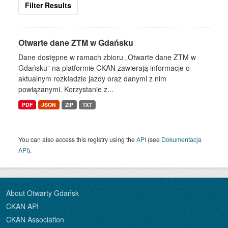
Filter Results
Otwarte dane ZTM w Gdańsku
Dane dostępne w ramach zbioru „Otwarte dane ZTM w
Gdańsku” na platformie CKAN zawierają informacje o
aktualnym rozkładzie jazdy oraz danymi z nim
powiązanymi. Korzystanie z...
PDF
JSON
ZIP
TXT
You can also access this registry using the
API
(see
Dokumentacja
API
).
About Otwarty Gdańsk
CKAN API
CKAN Association