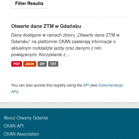
Filter Results
Otwarte dane ZTM w Gdańsku
Dane dostępne w ramach zbioru „Otwarte dane ZTM w
Gdańsku” na platformie CKAN zawierają informacje o
aktualnym rozkładzie jazdy oraz danymi z nim
powiązanymi. Korzystanie z...
PDF
JSON
ZIP
TXT
You can also access this registry using the
API
(see
Dokumentacja
API
).
About Otwarty Gdańsk
CKAN API
CKAN Association