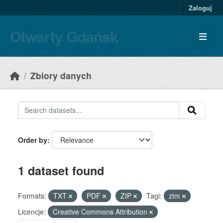
Skip to main content
Zaloguj
Otwarty Gdańsk
Zbiory danych
Order by
1 dataset found
Formats:
TXT
PDF
ZIP
Tagi:
ztm
Licencje:
Creative Commons Attribution