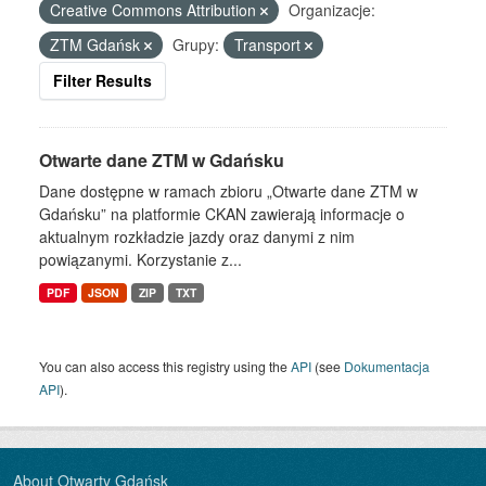
Creative Commons Attribution
Organizacje:
ZTM Gdańsk
Grupy:
Transport
Filter Results
Otwarte dane ZTM w Gdańsku
Dane dostępne w ramach zbioru „Otwarte dane ZTM w
Gdańsku” na platformie CKAN zawierają informacje o
aktualnym rozkładzie jazdy oraz danymi z nim
powiązanymi. Korzystanie z...
PDF
JSON
ZIP
TXT
You can also access this registry using the
API
(see
Dokumentacja
API
).
About Otwarty Gdańsk