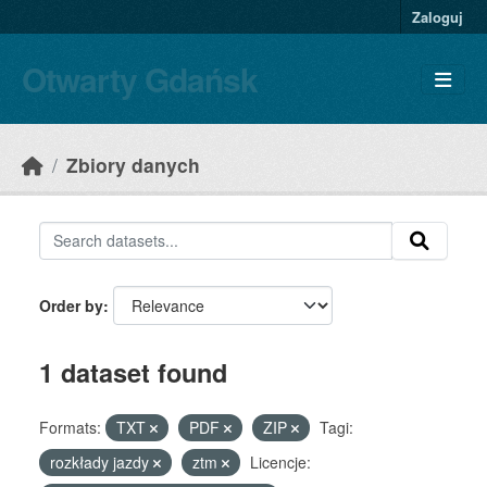
Skip to main content
Zaloguj
Otwarty Gdańsk
Zbiory danych
Order by
1 dataset found
Formats:
TXT
PDF
ZIP
Tagi:
rozkłady jazdy
ztm
Licencje: