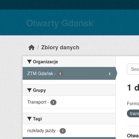
Skip to main content
Otwarty Gdańsk
Zbiory danych
Organizacje
ZTM Gdańsk
-
x
1
1 
Grupy
Transport
-
1
Forma
tran
Tagi
rozkłady jazdy
-
1
Otwa