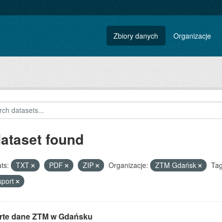
Zbiory danych
Organizacje
dataset found
ts:
TXT
PDF
ZIP
Organizacje:
ZTM Gdańsk
Tag
sport
rte dane ZTM w Gdańsku