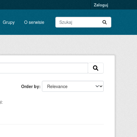
Zaloguj
Grupy
O serwisie
Order by
i: