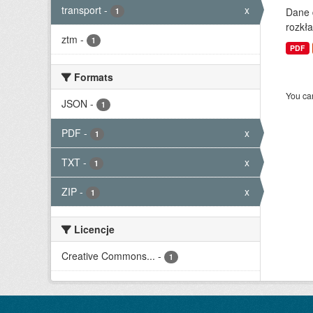
transport
-
x
Dane 
1
rozkła
ztm
-
1
PDF
Formats
You can
JSON
-
1
PDF
-
x
1
TXT
-
x
1
ZIP
-
x
1
Licencje
Creative Commons...
-
1