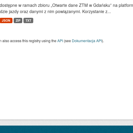
dostępne w ramach zbioru „Otwarte dane ZTM w Gdańsku” na platform
dzie jazdy oraz danymi z nim powiązanymi. Korzystanie z...
JSON
ZIP
TXT
 also access this registry using the
API
(see
Dokumentacja API
).