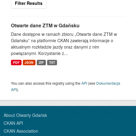
Filter Results
Otwarte dane ZTM w Gdańsku
Dane dostępne w ramach zbioru „Otwarte dane ZTM w
Gdańsku” na platformie CKAN zawierają informacje o
aktualnym rozkładzie jazdy oraz danymi z nim
powiązanymi. Korzystanie z...
PDF
JSON
ZIP
TXT
You can also access this registry using the
API
(see
Dokumentacja
API
).
About Otwarty Gdańsk
CKAN API
CKAN Association