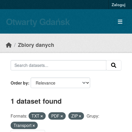
Skip to main content
Zaloguj
Otwarty Gdańsk
Zbiory danych
Order by
1 dataset found
Formats:
TXT
PDF
ZIP
Grupy:
Transport