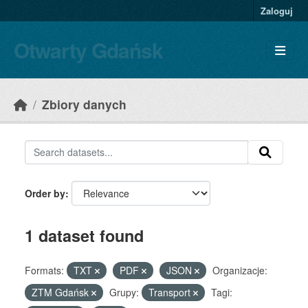
Skip to main content
Zaloguj
Otwarty Gdańsk
Zbiory danych
Order by
1 dataset found
Formats:
TXT
PDF
JSON
Organizacje:
ZTM Gdańsk
Grupy:
Transport
Tagi: