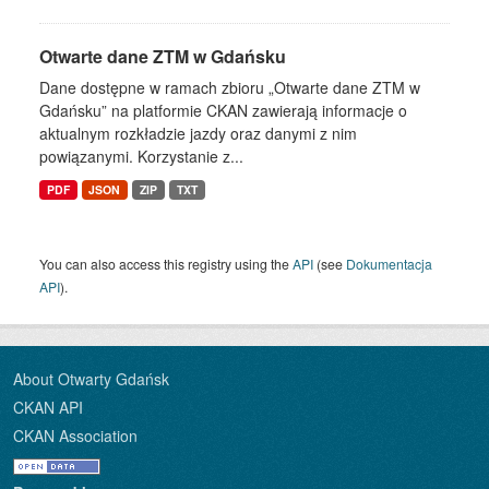
Otwarte dane ZTM w Gdańsku
Dane dostępne w ramach zbioru „Otwarte dane ZTM w
Gdańsku” na platformie CKAN zawierają informacje o
aktualnym rozkładzie jazdy oraz danymi z nim
powiązanymi. Korzystanie z...
PDF
JSON
ZIP
TXT
You can also access this registry using the
API
(see
Dokumentacja
API
).
About Otwarty Gdańsk
CKAN API
CKAN Association