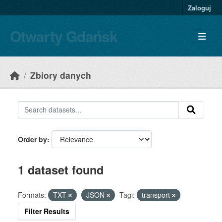
Skip to main content
Zaloguj
Otwarty Gdańsk
Zbiory danych
Order by
1 dataset found
Formats:
TXT
JSON
Tagi:
transport
Filter Results