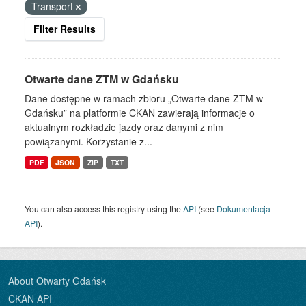
Transport
Filter Results
Otwarte dane ZTM w Gdańsku
Dane dostępne w ramach zbioru „Otwarte dane ZTM w
Gdańsku” na platformie CKAN zawierają informacje o
aktualnym rozkładzie jazdy oraz danymi z nim
powiązanymi. Korzystanie z...
PDF
JSON
ZIP
TXT
You can also access this registry using the
API
(see
Dokumentacja
API
).
About Otwarty Gdańsk
CKAN API