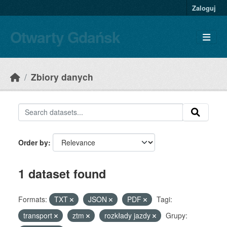
Skip to main content
Zaloguj
Otwarty Gdańsk
Zbiory danych
Order by
1 dataset found
Formats:
TXT
JSON
PDF
Tagi:
transport
ztm
rozkłady jazdy
Grupy: