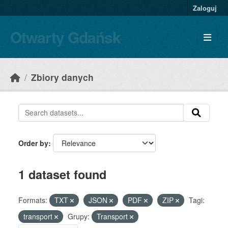
Skip to main content
Zaloguj
Otwarty Gdańsk
Zbiory danych
Order by
1 dataset found
Formats:
TXT
JSON
PDF
ZIP
Tagi:
transport
Grupy:
Transport