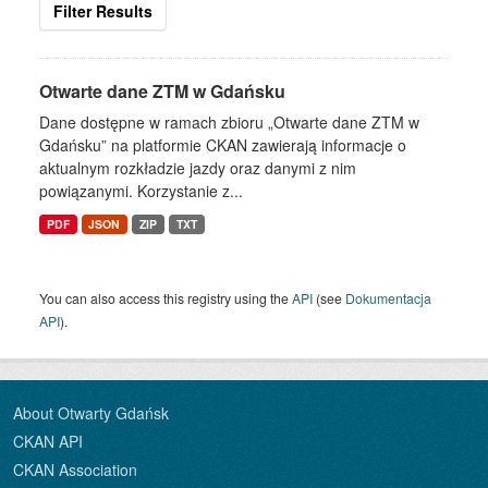
Filter Results
Otwarte dane ZTM w Gdańsku
Dane dostępne w ramach zbioru „Otwarte dane ZTM w
Gdańsku” na platformie CKAN zawierają informacje o
aktualnym rozkładzie jazdy oraz danymi z nim
powiązanymi. Korzystanie z...
PDF
JSON
ZIP
TXT
You can also access this registry using the
API
(see
Dokumentacja
API
).
About Otwarty Gdańsk
CKAN API
CKAN Association