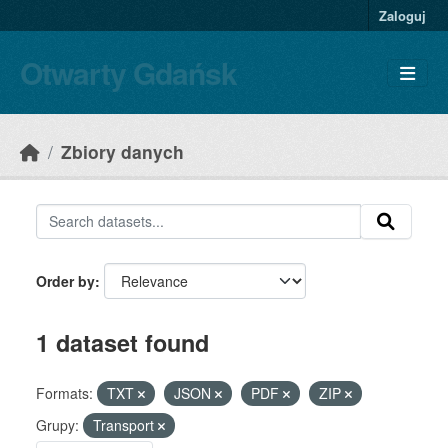
Skip to main content
Zaloguj
Otwarty Gdańsk
Zbiory danych
Order by
1 dataset found
Formats:
TXT
JSON
PDF
ZIP
Grupy:
Transport