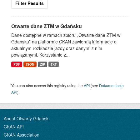
Filter Results
Otwarte dane ZTM w Gdańsku
Dane dostępne w ramach zbioru „Otwarte dane ZTM w
Gdańsku” na platformie CKAN zawierają informacje o
aktualnym rozkładzie jazdy oraz danymi z nim
powiązanymi. Korzystanie z...
PDF
JSON
ZIP
TXT
You can also access this registry using the
API
(see
Dokumentacja
API
).
About Otwarty Gdańsk
CKAN API
CKAN Association