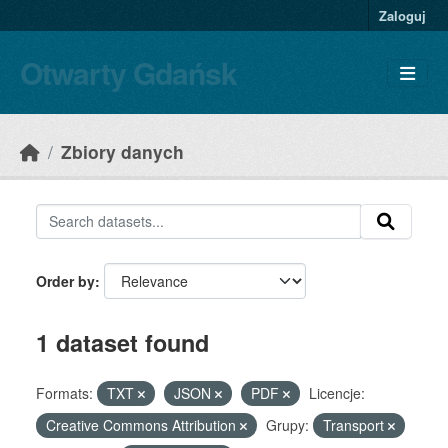
Skip to main content
Zaloguj
Otwarty Gdańsk
Zbiory danych
Order by
1 dataset found
Formats:
TXT
JSON
PDF
Licencje:
Creative Commons Attribution
Grupy:
Transport