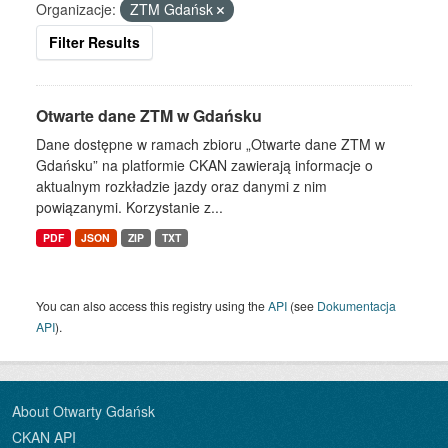
Organizacje:
ZTM Gdańsk
Filter Results
Otwarte dane ZTM w Gdańsku
Dane dostępne w ramach zbioru „Otwarte dane ZTM w
Gdańsku” na platformie CKAN zawierają informacje o
aktualnym rozkładzie jazdy oraz danymi z nim
powiązanymi. Korzystanie z...
PDF
JSON
ZIP
TXT
You can also access this registry using the
API
(see
Dokumentacja
API
).
About Otwarty Gdańsk
CKAN API