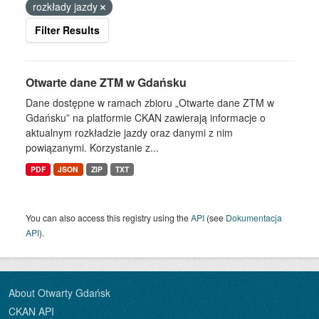
rozkłady jazdy
Filter Results
Otwarte dane ZTM w Gdańsku
Dane dostępne w ramach zbioru „Otwarte dane ZTM w
Gdańsku” na platformie CKAN zawierają informacje o
aktualnym rozkładzie jazdy oraz danymi z nim
powiązanymi. Korzystanie z...
PDF
JSON
ZIP
TXT
You can also access this registry using the
API
(see
Dokumentacja
API
).
About Otwarty Gdańsk
CKAN API