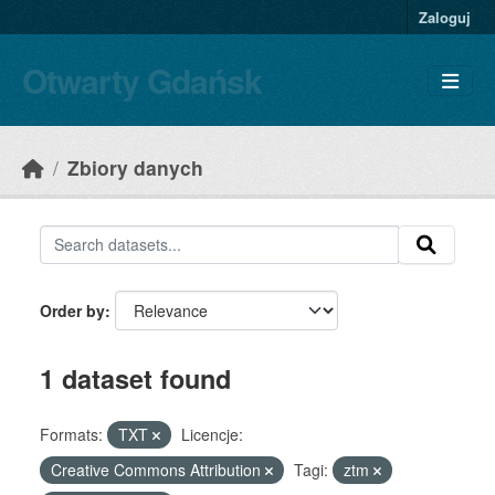
Skip to main content
Zaloguj
Otwarty Gdańsk
Zbiory danych
Order by
1 dataset found
Formats:
TXT
Licencje:
Creative Commons Attribution
Tagi:
ztm