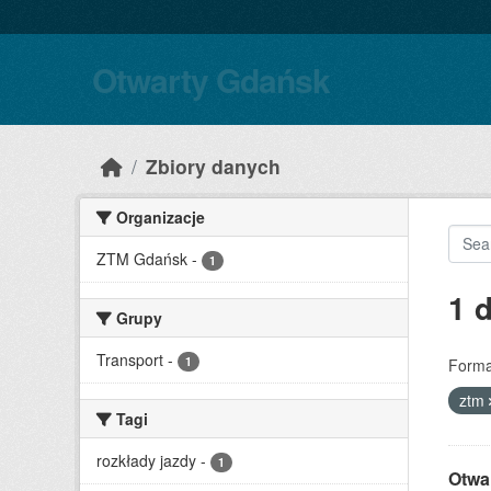
Skip to main content
Otwarty Gdańsk
Zbiory danych
Organizacje
ZTM Gdańsk
-
1
1 
Grupy
Transport
-
1
Forma
ztm
Tagi
rozkłady jazdy
-
1
Otwa