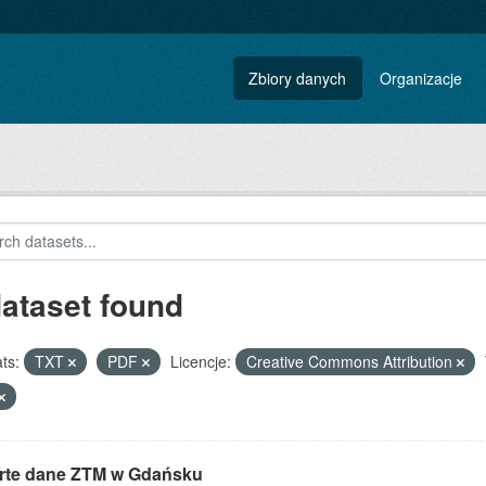
Zbiory danych
Organizacje
dataset found
ts:
TXT
PDF
Licencje:
Creative Commons Attribution
rte dane ZTM w Gdańsku