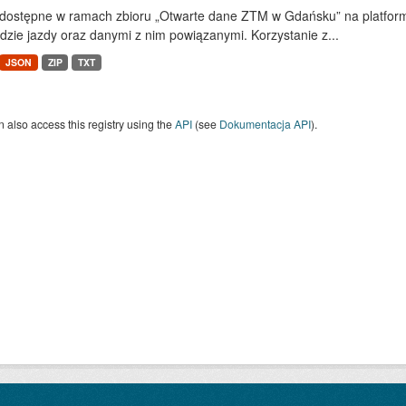
dostępne w ramach zbioru „Otwarte dane ZTM w Gdańsku” na platform
dzie jazdy oraz danymi z nim powiązanymi. Korzystanie z...
JSON
ZIP
TXT
 also access this registry using the
API
(see
Dokumentacja API
).