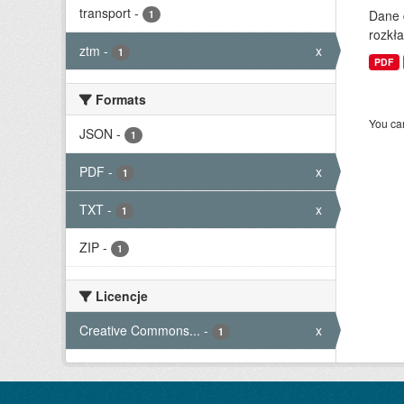
transport
-
Dane 
1
rozkła
ztm
-
x
1
PDF
Formats
You can
JSON
-
1
PDF
-
x
1
TXT
-
x
1
ZIP
-
1
Licencje
Creative Commons...
-
x
1