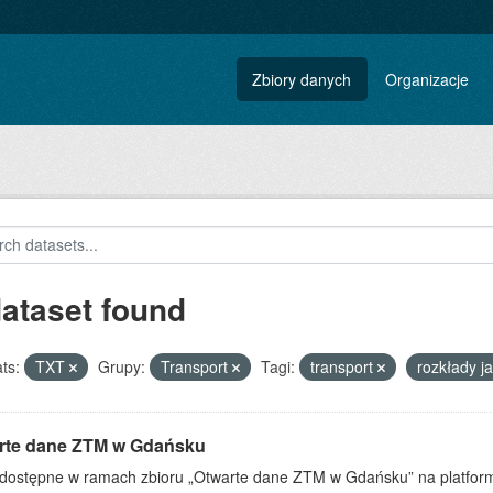
Zbiory danych
Organizacje
dataset found
ts:
TXT
Grupy:
Transport
Tagi:
transport
rozkłady j
rte dane ZTM w Gdańsku
dostępne w ramach zbioru „Otwarte dane ZTM w Gdańsku” na platform