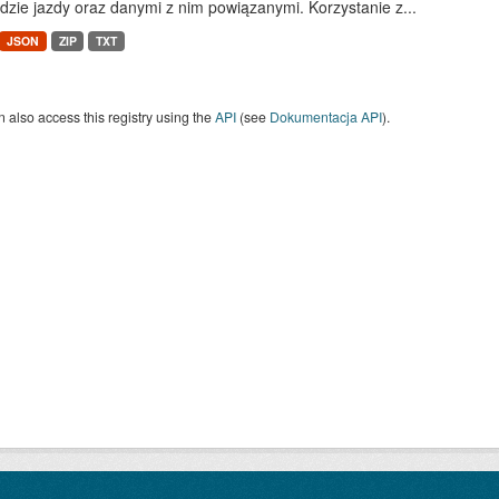
dzie jazdy oraz danymi z nim powiązanymi. Korzystanie z...
JSON
ZIP
TXT
 also access this registry using the
API
(see
Dokumentacja API
).