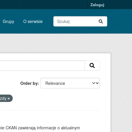
Zaloguj
Grupy
O serwisie
Order by
azdy
ie CKAN zawierają informacje o aktualnym