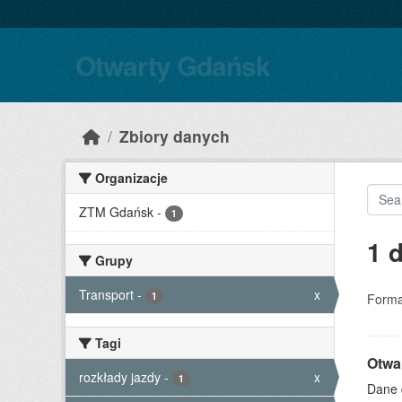
Skip to main content
Otwarty Gdańsk
Zbiory danych
Organizacje
ZTM Gdańsk
-
1
1 
Grupy
Transport
-
x
1
Forma
Tagi
Otwa
rozkłady jazdy
-
x
1
Dane 