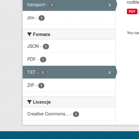
rozkła
transport
-
x
1
PDF
ztm
-
1
You can
Formats
JSON
-
1
PDF
-
1
TXT
-
x
1
ZIP
-
1
Licencje
Creative Commons...
-
1