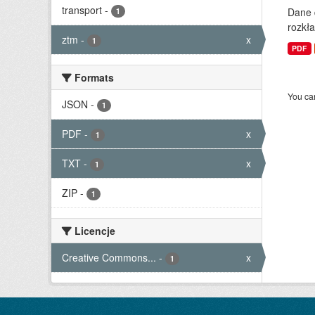
transport
-
Dane 
1
rozkła
ztm
-
x
1
PDF
Formats
You can
JSON
-
1
PDF
-
x
1
TXT
-
x
1
ZIP
-
1
Licencje
Creative Commons...
-
x
1