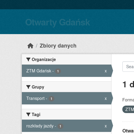
Skip to main content
Otwarty Gdańsk
Zbiory danych
Organizacje
ZTM Gdańsk
-
x
1
1 
Grupy
Transport
-
x
1
Forma
ZTM
Tagi
rozkłady jazdy
-
x
1
Otwa