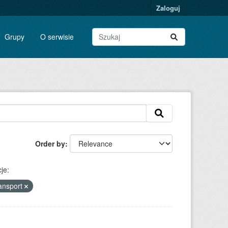
Zaloguj
Grupy
O serwisie
Order by
je:
ansport