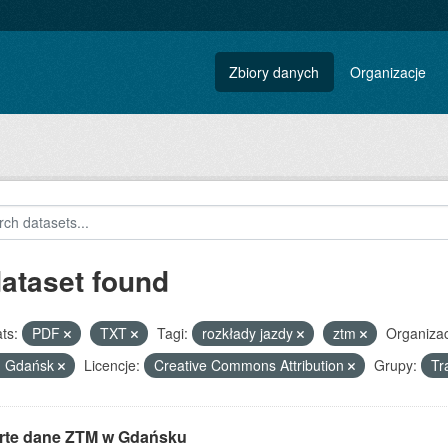
Zbiory danych
Organizacje
dataset found
ts:
PDF
TXT
Tagi:
rozkłady jazdy
ztm
Organizac
 Gdańsk
Licencje:
Creative Commons Attribution
Grupy:
Tr
rte dane ZTM w Gdańsku