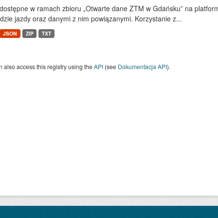
dostępne w ramach zbioru „Otwarte dane ZTM w Gdańsku” na platform
dzie jazdy oraz danymi z nim powiązanymi. Korzystanie z...
JSON
ZIP
TXT
 also access this registry using the
API
(see
Dokumentacja API
).