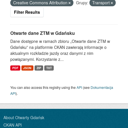
Creative Commons Attribution
Grupy:
Transport
Filter Results
Otwarte dane ZTM w Gdańsku
Dane dostępne w ramach zbioru „Otwarte dane ZTM w
Gdańsku” na platformie CKAN zawierają informacje o
aktualnym rozkładzie jazdy oraz danymi z nim
powiązanymi. Korzystanie z...
PDF
JSON
ZIP
TXT
You can also access this registry using the
API
(see
Dokumentacja
API
).
About Otwarty Gdańsk
CKAN API