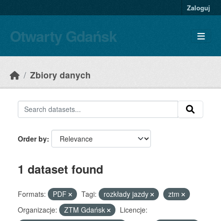
Skip to main content
Zaloguj
Otwarty Gdańsk
Zbiory danych
Order by
1 dataset found
Formats:
PDF
Tagi:
rozkłady jazdy
ztm
Organizacje:
ZTM Gdańsk
Licencje: