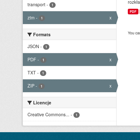
rozkła
transport
-
1
PDF
ztm
-
x
1
You can
Formats
JSON
-
1
PDF
-
x
1
TXT
-
1
ZIP
-
x
1
Licencje
Creative Commons...
-
1