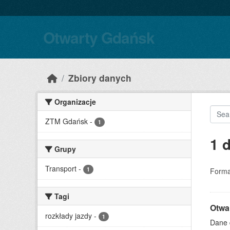
Skip to main content
Otwarty Gdańsk
Zbiory danych
Organizacje
ZTM Gdańsk
-
1
1 
Grupy
Transport
-
1
Forma
Tagi
Otwa
rozkłady jazdy
-
1
Dane 