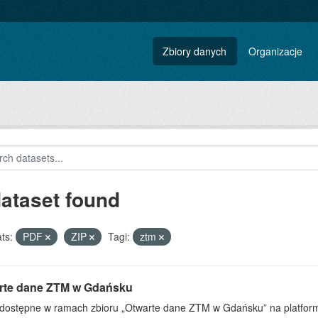
Zbiory danych
Organizacje
dataset found
ts:
PDF
ZIP
Tagi:
ztm
rte dane ZTM w Gdańsku
dostępne w ramach zbioru „Otwarte dane ZTM w Gdańsku” na platform