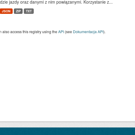
dzie jazdy oraz danymi z nim powiązanymi. Korzystanie z...
JSON
ZIP
TXT
 also access this registry using the
API
(see
Dokumentacja API
).