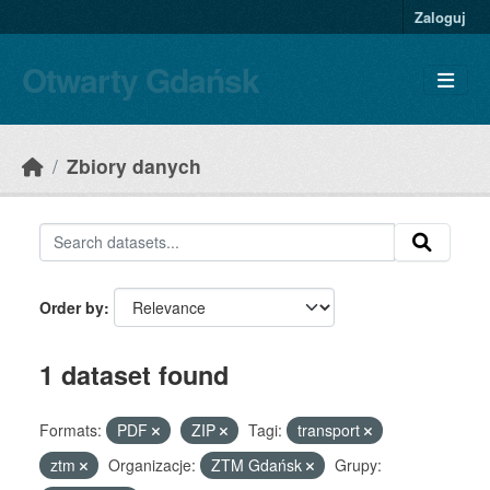
Skip to main content
Zaloguj
Otwarty Gdańsk
Zbiory danych
Order by
1 dataset found
Formats:
PDF
ZIP
Tagi:
transport
ztm
Organizacje:
ZTM Gdańsk
Grupy: