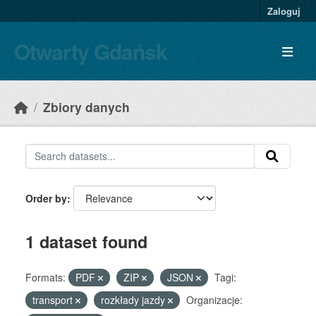
Skip to main content
Zaloguj
Otwarty Gdańsk
Zbiory danych
Order by
1 dataset found
Formats:
PDF
ZIP
JSON
Tagi:
transport
rozkłady jazdy
Organizacje: