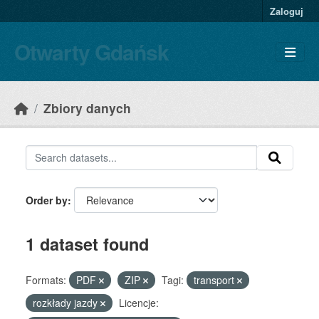
Skip to main content
Zaloguj
Otwarty Gdańsk
Zbiory danych
Order by
1 dataset found
Formats:
PDF
ZIP
Tagi:
transport
rozkłady jazdy
Licencje: