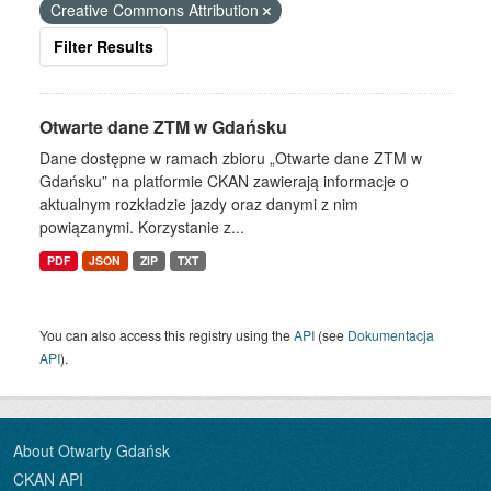
Creative Commons Attribution
Filter Results
Otwarte dane ZTM w Gdańsku
Dane dostępne w ramach zbioru „Otwarte dane ZTM w
Gdańsku” na platformie CKAN zawierają informacje o
aktualnym rozkładzie jazdy oraz danymi z nim
powiązanymi. Korzystanie z...
PDF
JSON
ZIP
TXT
You can also access this registry using the
API
(see
Dokumentacja
API
).
About Otwarty Gdańsk
CKAN API