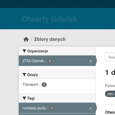
Skip to main content
Otwarty Gdańsk
Zbiory danych
Organizacje
ZTM Gdańsk
-
x
1
1 
Grupy
Transport
-
1
Forma
ztm
Tagi
rozkłady jazdy
-
x
1
Otwa