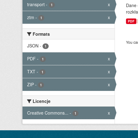
transport
-
x
Dane 
1
rozkła
ztm
-
x
1
PDF
Formats
You can
JSON
-
1
PDF
-
x
1
TXT
-
x
1
ZIP
-
x
1
Licencje
Creative Commons...
-
x
1