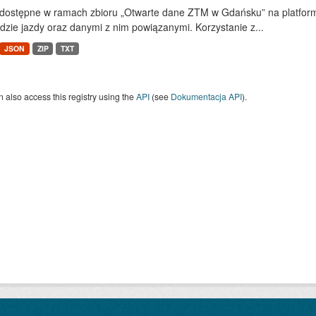
dostępne w ramach zbioru „Otwarte dane ZTM w Gdańsku” na platform
dzie jazdy oraz danymi z nim powiązanymi. Korzystanie z...
JSON
ZIP
TXT
 also access this registry using the
API
(see
Dokumentacja API
).