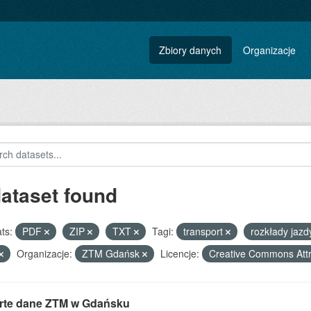
Zbiory danych
Organizacje
dataset found
ts:
PDF
ZIP
TXT
Tagi:
transport
rozkłady jaz
Organizacje:
ZTM Gdańsk
Licencje:
Creative Commons Attr
rte dane ZTM w Gdańsku