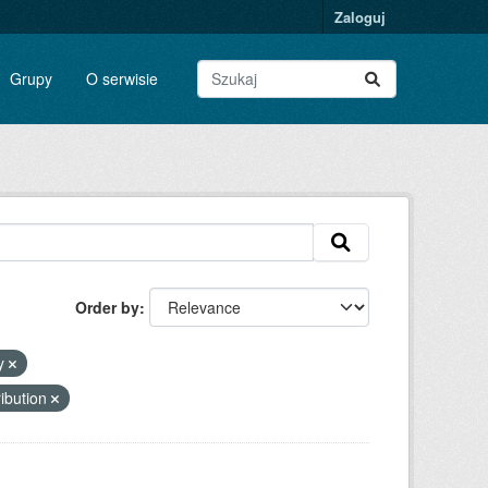
Zaloguj
Grupy
O serwisie
Order by
dy
ibution