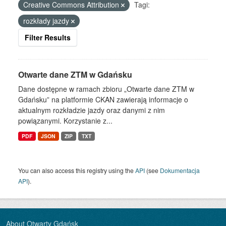
Creative Commons Attribution
Tagi:
rozkłady jazdy
Filter Results
Otwarte dane ZTM w Gdańsku
Dane dostępne w ramach zbioru „Otwarte dane ZTM w
Gdańsku” na platformie CKAN zawierają informacje o
aktualnym rozkładzie jazdy oraz danymi z nim
powiązanymi. Korzystanie z...
PDF
JSON
ZIP
TXT
You can also access this registry using the
API
(see
Dokumentacja
API
).
About Otwarty Gdańsk