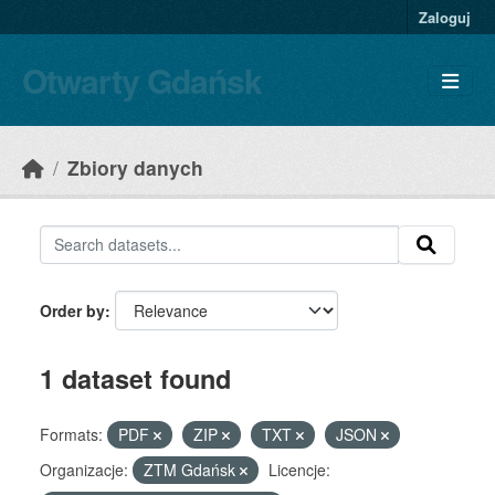
Skip to main content
Zaloguj
Otwarty Gdańsk
Zbiory danych
Order by
1 dataset found
Formats:
PDF
ZIP
TXT
JSON
Organizacje:
ZTM Gdańsk
Licencje: