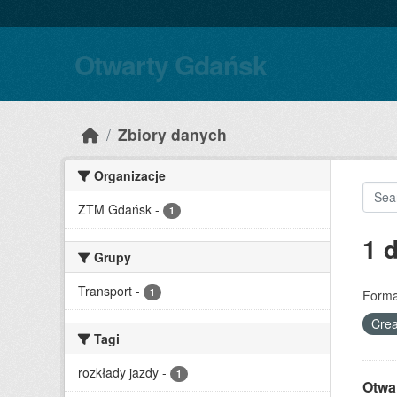
Skip to main content
Otwarty Gdańsk
Zbiory danych
Organizacje
ZTM Gdańsk
-
1
1 
Grupy
Transport
-
1
Forma
Crea
Tagi
rozkłady jazdy
-
1
Otwa