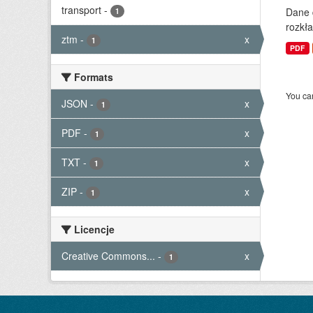
transport
-
Dane 
1
rozkła
ztm
-
x
1
PDF
Formats
You can
JSON
-
x
1
PDF
-
x
1
TXT
-
x
1
ZIP
-
x
1
Licencje
Creative Commons...
-
x
1