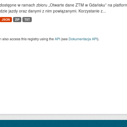
dostępne w ramach zbioru „Otwarte dane ZTM w Gdańsku” na platform
dzie jazdy oraz danymi z nim powiązanymi. Korzystanie z...
JSON
ZIP
TXT
 also access this registry using the
API
(see
Dokumentacja API
).