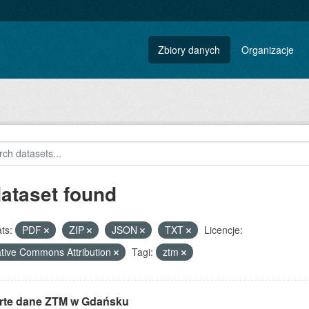
Zbiory danych
Organizacje
dataset found
ts:
PDF
ZIP
JSON
TXT
Licencje:
tive Commons Attribution
Tagi:
ztm
rte dane ZTM w Gdańsku