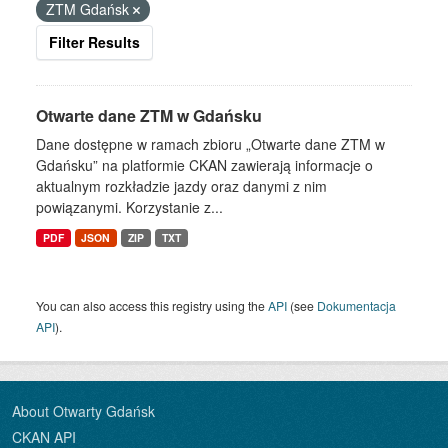
ZTM Gdańsk
Filter Results
Otwarte dane ZTM w Gdańsku
Dane dostępne w ramach zbioru „Otwarte dane ZTM w
Gdańsku” na platformie CKAN zawierają informacje o
aktualnym rozkładzie jazdy oraz danymi z nim
powiązanymi. Korzystanie z...
PDF
JSON
ZIP
TXT
You can also access this registry using the
API
(see
Dokumentacja
API
).
About Otwarty Gdańsk
CKAN API