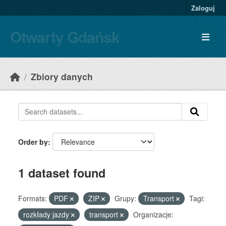
Skip to main content
Zaloguj
Otwarty Gdańsk
Zbiory danych
Order by
1 dataset found
Formats:
PDF
ZIP
Grupy:
Transport
Tagi:
rozkłady jazdy
transport
Organizacje: