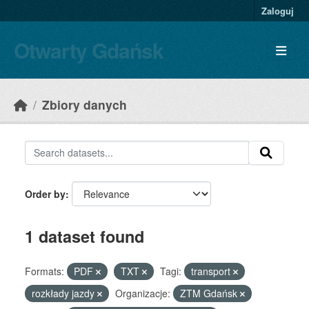
Skip to main content
Zaloguj
Otwarty Gdańsk
Zbiory danych
Order by
1 dataset found
Formats:
PDF
TXT
Tagi:
transport
rozkłady jazdy
Organizacje:
ZTM Gdańsk