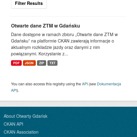
Filter Results
Otwarte dane ZTM w Gdańsku
Dane dostępne w ramach zbioru „Otwarte dane ZTM w
Gdańsku” na platformie CKAN zawierają informacje o
aktualnym rozkładzie jazdy oraz danymi z nim
powiązanymi. Korzystanie z...
PDF
JSON
ZIP
TXT
You can also access this registry using the
API
(see
Dokumentacja
API
).
About Otwarty Gdańsk
CKAN API
CKAN Association