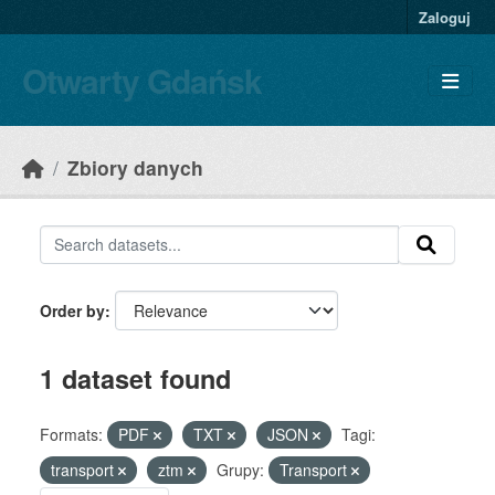
Skip to main content
Zaloguj
Otwarty Gdańsk
Zbiory danych
Order by
1 dataset found
Formats:
PDF
TXT
JSON
Tagi:
transport
ztm
Grupy:
Transport