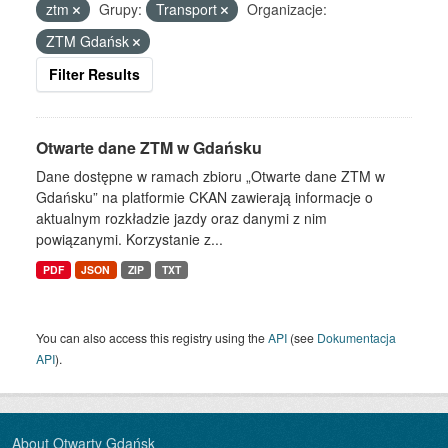
ztm
Grupy:
Transport
Organizacje:
ZTM Gdańsk
Filter Results
Otwarte dane ZTM w Gdańsku
Dane dostępne w ramach zbioru „Otwarte dane ZTM w
Gdańsku” na platformie CKAN zawierają informacje o
aktualnym rozkładzie jazdy oraz danymi z nim
powiązanymi. Korzystanie z...
PDF
JSON
ZIP
TXT
You can also access this registry using the
API
(see
Dokumentacja
API
).
About Otwarty Gdańsk