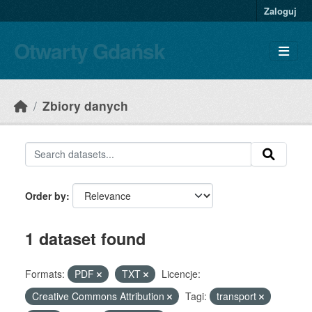
Skip to main content
Zaloguj
Otwarty Gdańsk
Zbiory danych
Order by
1 dataset found
Formats:
PDF
TXT
Licencje:
Creative Commons Attribution
Tagi:
transport