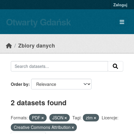
Skip to main content
Zaloguj
Otwarty Gdańsk
Zbiory danych
Order by
2 datasets found
Formats:
PDF
JSON
Tagi:
ztm
Licencje:
Creative Commons Attribution