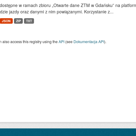
dostępne w ramach zbioru „Otwarte dane ZTM w Gdańsku” na platform
dzie jazdy oraz danymi z nim powiązanymi. Korzystanie z...
JSON
ZIP
TXT
 also access this registry using the
API
(see
Dokumentacja API
).