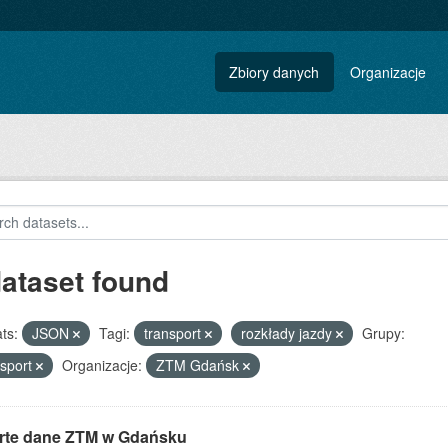
Zbiory danych
Organizacje
dataset found
ts:
JSON
Tagi:
transport
rozkłady jazdy
Grupy:
sport
Organizacje:
ZTM Gdańsk
rte dane ZTM w Gdańsku