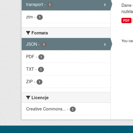
transport
-
x
Dane 
1
rozkła
ztm
-
1
PDF
Formats
You can
JSON
-
x
1
PDF
-
1
TXT
-
1
ZIP
-
1
Licencje
Creative Commons...
-
1