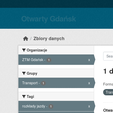
Skip to main content
Otwarty Gdańsk
Zbiory danych
Organizacje
ZTM Gdańsk
-
x
1
1 
Grupy
Transport
-
x
1
Forma
Tran
Tagi
rozkłady jazdy
-
x
1
Otwa