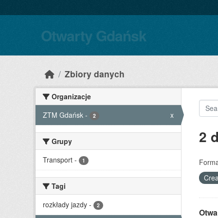
Skip to main content
Otwarty Gdańsk
Zbiory danych
Organizacje
ZTM Gdańsk
-
x
2
2 
Grupy
Transport
-
1
Forma
Crea
Tagi
rozkłady jazdy
-
2
Otwa