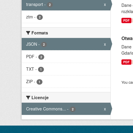
transport
-
x
Dane 
2
rozkła
ztm
-
2
PDF
Formats
Otwa
JSON
-
x
2
Dane 
Gdań
PDF
-
2
PDF
TXT
-
1
ZIP
-
1
You can
Licencje
Creative Commons...
-
x
2