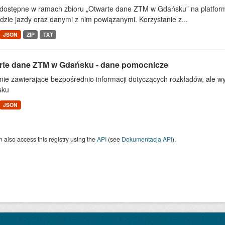
dostępne w ramach zbioru „Otwarte dane ZTM w Gdańsku” na platform
dzie jazdy oraz danymi z nim powiązanymi. Korzystanie z...
JSON
ZIP
TXT
rte dane ZTM w Gdańsku - dane pomocnicze
nie zawierające bezpośrednio informacji dotyczących rozkładów, ale
sku
JSON
 also access this registry using the
API
(see
Dokumentacja API
).