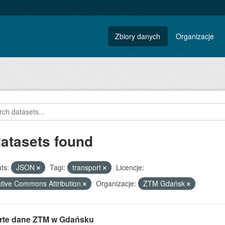
Zbiory danych
Organizacje
datasets found
ts:
JSON
Tagi:
transport
Licencje:
tive Commons Attribution
Organizacje:
ZTM Gdańsk
rte dane ZTM w Gdańsku