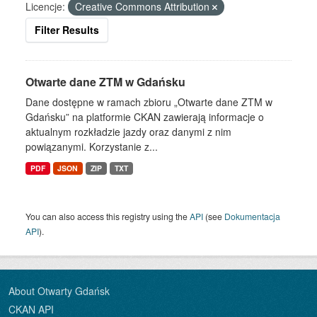
Licencje:
Creative Commons Attribution
Filter Results
Otwarte dane ZTM w Gdańsku
Dane dostępne w ramach zbioru „Otwarte dane ZTM w
Gdańsku” na platformie CKAN zawierają informacje o
aktualnym rozkładzie jazdy oraz danymi z nim
powiązanymi. Korzystanie z...
PDF
JSON
ZIP
TXT
You can also access this registry using the
API
(see
Dokumentacja
API
).
About Otwarty Gdańsk
CKAN API