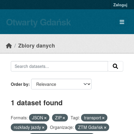
Skip to main content
Zaloguj
Otwarty Gdańsk
Zbiory danych
Order by
1 dataset found
Formats:
JSON
ZIP
Tagi:
transport
rozkłady jazdy
Organizacje:
ZTM Gdańsk