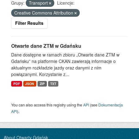
Grupy:
Transport
Licencje:
Creative Commons Attribution
Filter Results
Otwarte dane ZTM w Gdańsku
Dane dostępne w ramach zbioru „Otwarte dane ZTM w
Gdańsku” na platformie CKAN zawierają informacje o
aktualnym rozkładzie jazdy oraz danymi z nim
powiązanymi. Korzystanie z...
PDF
JSON
ZIP
TXT
You can also access this registry using the
API
(see
Dokumentacja
API
).
About Otwarty Gdańsk