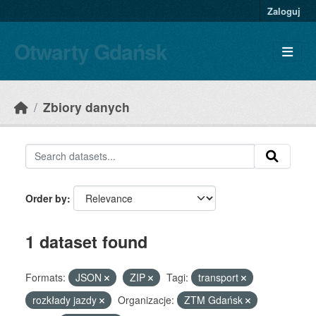
Skip to main content
Zaloguj
Otwarty Gdańsk
Zbiory danych
Order by
1 dataset found
Formats:
JSON
ZIP
Tagi:
transport
rozkłady jazdy
Organizacje:
ZTM Gdańsk