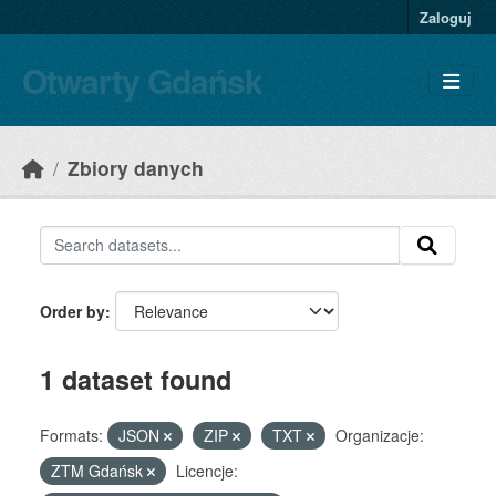
Skip to main content
Zaloguj
Otwarty Gdańsk
Zbiory danych
Order by
1 dataset found
Formats:
JSON
ZIP
TXT
Organizacje:
ZTM Gdańsk
Licencje: