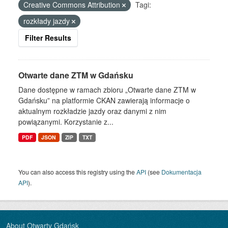
Creative Commons Attribution
Tagi:
rozkłady jazdy
Filter Results
Otwarte dane ZTM w Gdańsku
Dane dostępne w ramach zbioru „Otwarte dane ZTM w
Gdańsku” na platformie CKAN zawierają informacje o
aktualnym rozkładzie jazdy oraz danymi z nim
powiązanymi. Korzystanie z...
PDF
JSON
ZIP
TXT
You can also access this registry using the
API
(see
Dokumentacja
API
).
About Otwarty Gdańsk