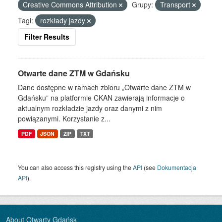
Creative Commons Attribution
Grupy:
Transport
Tagi:
rozkłady jazdy
Filter Results
Otwarte dane ZTM w Gdańsku
Dane dostępne w ramach zbioru „Otwarte dane ZTM w
Gdańsku” na platformie CKAN zawierają informacje o
aktualnym rozkładzie jazdy oraz danymi z nim
powiązanymi. Korzystanie z...
PDF
JSON
ZIP
TXT
You can also access this registry using the
API
(see
Dokumentacja
API
).
About Otwarty Gdańsk