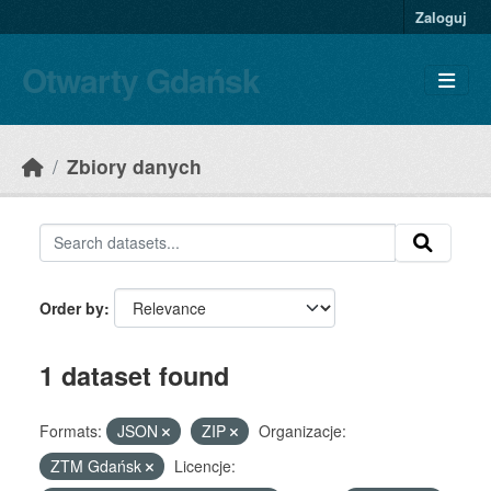
Skip to main content
Zaloguj
Otwarty Gdańsk
Zbiory danych
Order by
1 dataset found
Formats:
JSON
ZIP
Organizacje:
ZTM Gdańsk
Licencje: