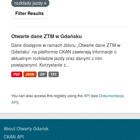
rozkłady jazdy
Filter Results
Otwarte dane ZTM w Gdańsku
Dane dostępne w ramach zbioru „Otwarte dane ZTM w
Gdańsku” na platformie CKAN zawierają informacje o
aktualnym rozkładzie jazdy oraz danymi z nim
powiązanymi. Korzystanie z...
PDF
JSON
ZIP
TXT
You can also access this registry using the
API
(see
Dokumentacja
API
).
About Otwarty Gdańsk
CKAN API