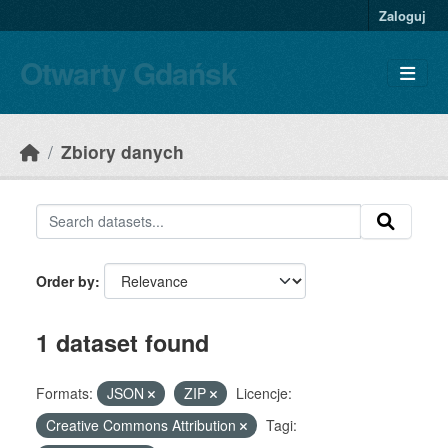
Skip to main content
Zaloguj
Otwarty Gdańsk
Zbiory danych
Order by
1 dataset found
Formats:
JSON
ZIP
Licencje:
Creative Commons Attribution
Tagi: