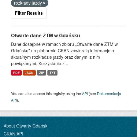
rozkłady jazdy
Filter Results
Otwarte dane ZTM w Gdańsku
Dane dostępne w ramach zbioru „Otwarte dane ZTM w
Gdańsku” na platformie CKAN zawierają informacje o
aktualnym rozkładzie jazdy oraz danymi z nim
powiązanymi. Korzystanie z...
PDF
JSON
ZIP
TXT
You can also access this registry using the
API
(see
Dokumentacja
API
).
About Otwarty Gdańsk
CKAN API