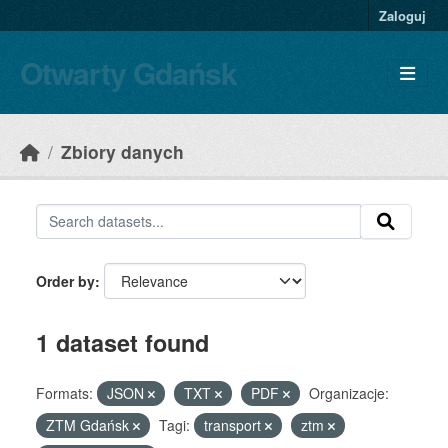
Skip to main content
Zaloguj
Otwarty Gdańsk
Zbiory danych
Order by
1 dataset found
Formats:
JSON
TXT
PDF
Organizacje:
ZTM Gdańsk
Tagi:
transport
ztm